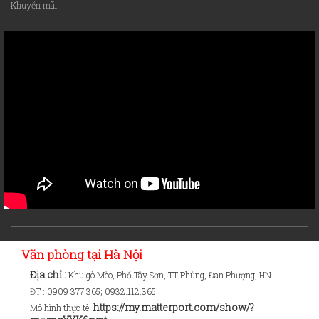
Khuyến mãi
Văn phòng tại Hà Nội
Địa chỉ :
Khu gò Mèo, Phố Tây Sơn, TT Phùng, Đan Phượng, HN.
ĐT :
0909 377 365; 0932.112.365
https://my.matterport.com/show/?
Mô hình thực tê: