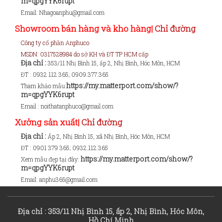
m=qpgYYK6rupt
Email: Nhagoanphu@gmail.com
Showroom bán hàng và kho hàng|
Chỉ đường
Công ty cổ phần Anphuco
MSDN: 0317528984 do sở KH và ĐT TP HCM cấp
Địa chỉ :
353/11 Nhị Bình 15, ấp 2, Nhị Bình, Hóc Môn, HCM
ĐT
: 0932 112 365; 0909.377.365
https://my.matterport.com/show/?
Tham khảo mẫu:
m=qpgYYK6rupt
Email : noithatanphuco@gmail.com
Xưởng sản xuất|
Chỉ đường
Địa chỉ :
Ấp 2, Nhị Bình 15, xã Nhị Bình, Hóc Môn, HCM
ĐT
:
0901 379 365; 0932.112.365
https://my.matterport.com/show/?
Xem mẫu đẹp tại đây:
m=qpgYYK6rupt
Email: anphu365@gmail.com
Địa chỉ : 353/11 Nhị Bình 15, ấp 2, Nhị Bình, Hóc Môn,
Hồ Chí Minh