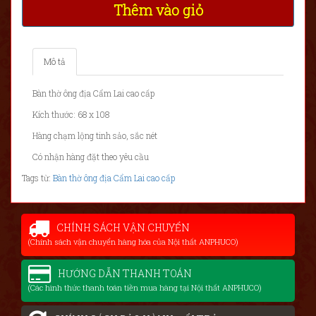
Thêm vào giỏ
Mô tả
Bàn thờ ông địa Cẩm Lai cao cấp
Kích thước: 68 x 108
Hàng chạm lộng tinh sảo, sắc nét
Có nhận hàng đặt theo yêu cầu
Tags từ:
Bàn thờ ông địa Cẩm Lai cao cấp
CHÍNH SÁCH VẬN CHUYỂN
(Chính sách vận chuyển hàng hóa của Nội thất ANPHUCO)
HƯỚNG DẪN THANH TOÁN
(Các hình thức thanh toán tiền mua hàng tại Nội thất ANPHUCO)