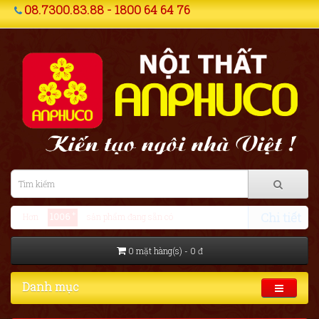
08.7300.83.88 - 1800 64 64 76
Chi tiết
+
Hơn
1006
sản phẩm đang sẵn có
0 mặt hàng(s) - 0 đ
Danh mục