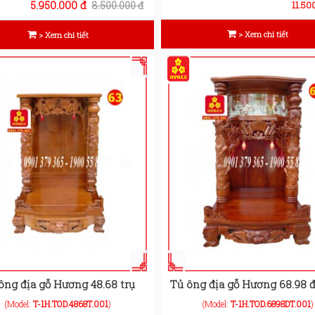
5.950.000 đ
8.500.000 đ
11.50
> Xem chi tiết
> Xem chi tiết
ông địa gỗ Hương 48.68 trụ
Tủ ông địa gỗ Hương 68.98 đ
(Model:
T-1H.TOD.4868T.001
)
(Model:
T-1H.TOD.6898DT.001
)