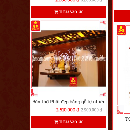
THÊM VÀO GIỎ
Bàn thờ Phật đẹp bằng gỗ tự nhiên
2.610.000 đ
2.900.000 đ
Tủ
THÊM VÀO GIỎ