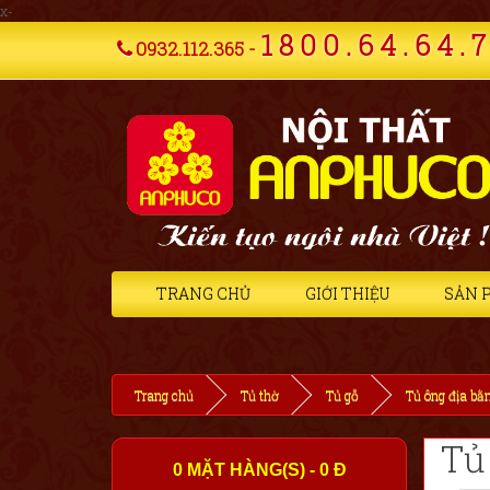
x-
1
8
0
0
.
6
4
.
6
4
.
7
0932.112.365 -
TRANG CHỦ
GIỚI THIỆU
SẢN 
Trang chủ
Tủ thờ
Tủ gỗ
Tủ ông địa bằ
Tủ
0 MẶT HÀNG(S) - 0 Đ