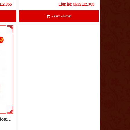
112.365
Liên hệ: 0932.112.365
> Xem chi tiết
oại 1