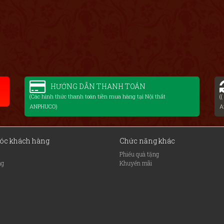
HƯỚNG DẪN THANH TOÁN
(Các hình thức thanh toán tiền mua hàng tại Nội thất
(
ANPHUCO)
A
óc khách hàng
Chức năng khác
Phiếu quà tặng
ng
Khuyến mãi