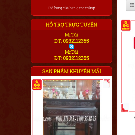
Giỏ hàng của bạn đang trống!
HỖ TRỢ TRỰC TUYẾN
Mr.Tài
ĐT: 0932112365
Mr.Tài
ĐT: 0932112365
SẢN PHẨM KHUYẾN MÃI