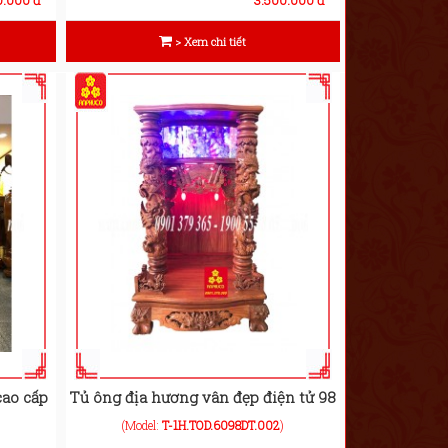
> Xem chi tiết
cao cấp
Tủ ông địa hương vân đẹp điện tử 98
(Model:
T-1H.TOD.6098DT.002
)