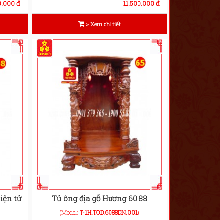
0.000 đ
11.500.000 đ
> Xem chi tiết
iện tử
Tủ ông địa gỗ Hương 60.88
(Model:
T-1H.TOD.6088DN.001
)