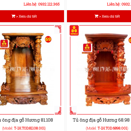
Liên hệ: 0932.112.365
Liên hệ: 0932.
> Xem chi tiết
> Xem chi tiết
 ông địa gỗ Hương 81.108
Tủ ông địa gỗ Hương 68.98 l
(Model:
T-1H.TOD.81108.001
)
(Model:
T-1H.TOD.6898.001
)