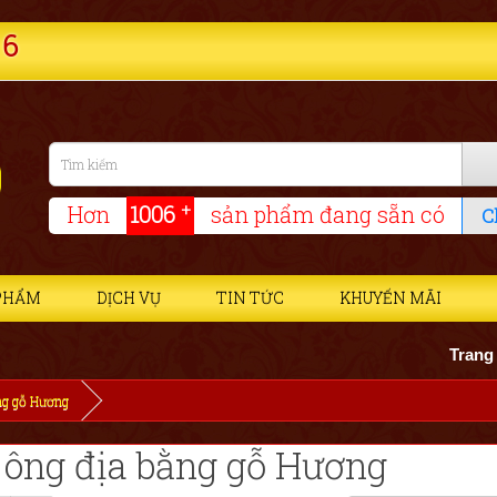
6
+
Hơn
1006
sản phẩm đang sẵn có
C
PHẨM
DỊCH VỤ
TIN TỨC
KHUYẾN MÃI
Trang thờ bằng gỗ
ng gỗ Hương
 ông địa bằng gỗ Hương