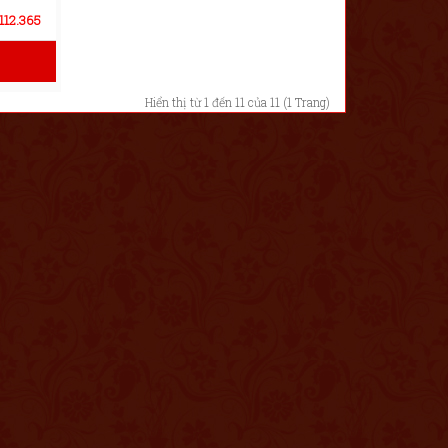
112.365
Hiển thị từ 1 đến 11 của 11 (1 Trang)