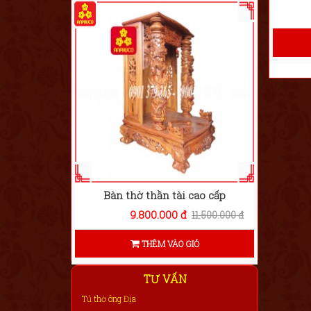
Bàn thờ thần tài cao cấp
9.800.000 đ
11.500.000 đ
THÊM VÀO GIỎ
TƯ VẤN
Tủ thờ ông Địa