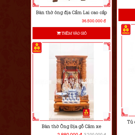
Bàn thờ ông địa Cẩm Lai cao cấp
36.500.000 đ
THÊM VÀO GIỎ
Tủ 
Bàn thờ Ông Địa gỗ Căm xe
2.880.000 đ
3.200.000 đ