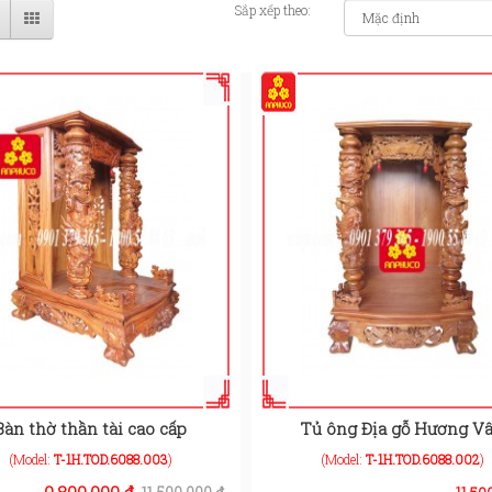
Sắp xếp theo:
Bàn thờ thần tài cao cấp
Tủ ông Địa gỗ Hương V
(Model:
T-1H.TOD.6088.003
)
(Model:
T-1H.TOD.6088.002
)
9.800.000 đ
11.50