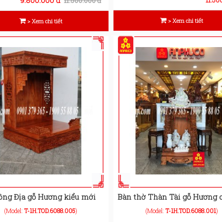
11.500.000 đ
> Xem chi tiết
> Xem chi tiết
ông Địa gỗ Hương kiểu mới
Bàn thờ Thàn Tài gỗ Hương 
(Model:
T-1H.TOD.6088.005
)
(Model:
T-1H.TOD.6088.001
)