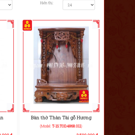
Hiển thị:
ân
Bàn thờ Thàn Tài gỗ Hương
(Model:
T-1S.TOD.4868.011
)
0.000 đ
3.500.000 đ