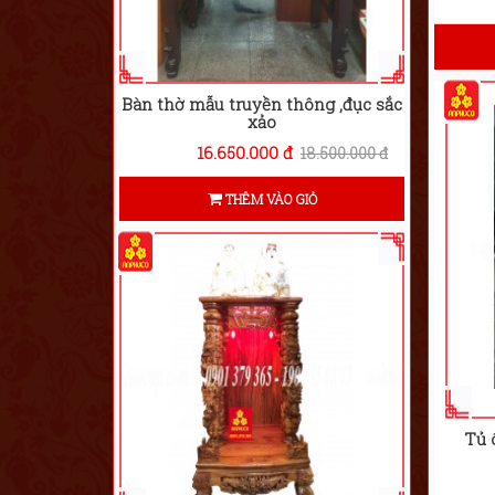
Bàn thờ mẫu truyền thông ,đục sắc
xảo
16.650.000 đ
18.500.000 đ
THÊM VÀO GIỎ
Tủ 